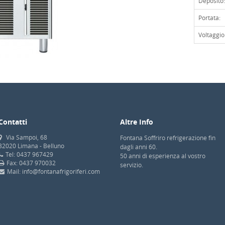
Deposito:
Portata:
Voltaggio
Contatti
Altre Info
Via Sampoi, 68
Fontana Soffriro refrigerazione fin
32020 Limana - Belluno
dagli anni 60.
Tel: 0437 967429
50 anni di esperienza al vostro
Fax: 0437 970032
servizio.
Mail: info@fontanafrigoriferi.com