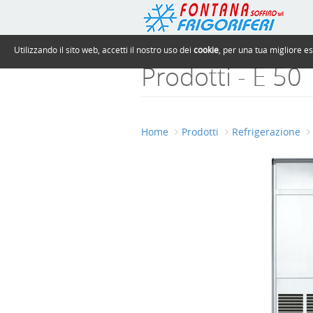
Utilizzando il sito web, accetti il nostro uso dei
cookie
, per una tua migliore e
Prodotti - E 50
Home
Prodotti
Refrigerazione