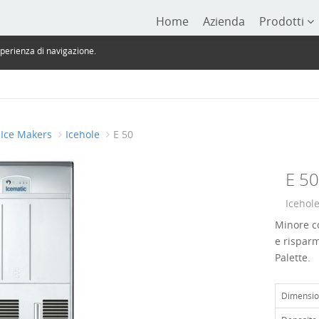
Home
Azienda
Prodotti
sperienza di navigazione.
Ice Makers
Icehole
E 50
E 50
Icehol
Minore c
e risparm
Palette.
Dimensio