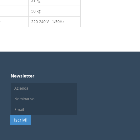
21 kg
50 kg
:
220-240 V - 1/50Hz
Newsletter
Iscrivi!