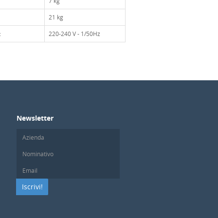
7 kg
21 kg
:
220-240 V - 1/50Hz
Newsletter
Iscrivi!