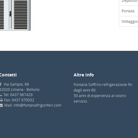
Deposito:
Portata:
Voltaggio
Contatti
Altre Info
Via Sampoi, 68
Fontana Soffriro refrigerazione fin
32020 Limana - Belluno
dagli anni 60.
Tel: 0437 967429
50 anni di esperienza al vostro
Fax: 0437 970032
servizio.
Mail: info@fontanafrigoriferi.com