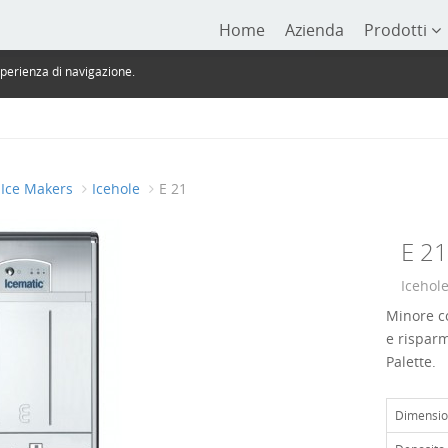
Home
Azienda
Prodotti
sperienza di navigazione.
Ice Makers
Icehole
E 21
E 21
Icehol
Minore c
e risparm
Palette.
Dimensio