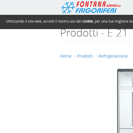
Utilizzando il sito web, accetti il nostro uso dei
cookie
, per una tua migliore e
Prodotti - E 21
Home
Prodotti
Refrigerazione