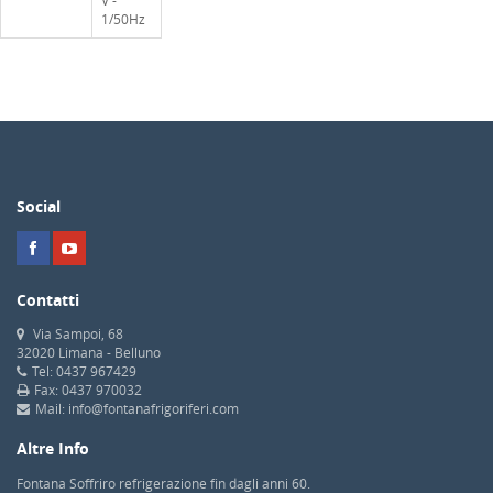
V -
1/50Hz
Social
Contatti
Via Sampoi, 68
32020 Limana - Belluno
Tel: 0437 967429
Fax: 0437 970032
Mail: info@fontanafrigoriferi.com
Altre Info
Fontana Soffriro refrigerazione fin dagli anni 60.