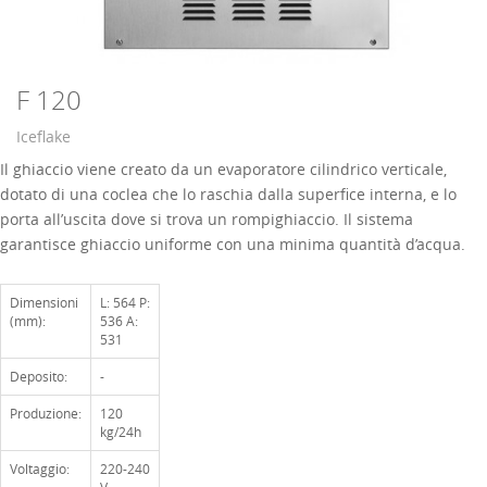
F 120
Iceflake
Il ghiaccio viene creato da un evaporatore cilindrico verticale,
dotato di una coclea che lo raschia dalla superfice interna, e lo
porta all’uscita dove si trova un rompighiaccio. Il sistema
garantisce ghiaccio uniforme con una minima quantità d’acqua.
Dimensioni
L: 564 P:
(mm):
536 A:
531
Deposito:
-
Produzione:
120
kg/24h
Voltaggio:
220-240