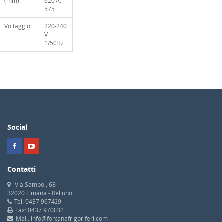
(mm):
620 A:
575
Voltaggio:
220-240
V -
1/50Hz
Social
Contatti
Via Sampoi, 68
32020 Limana - Belluno
Tel: 0437 967429
Fax: 0437 970032
Mail: info@fontanafrigoriferi.com