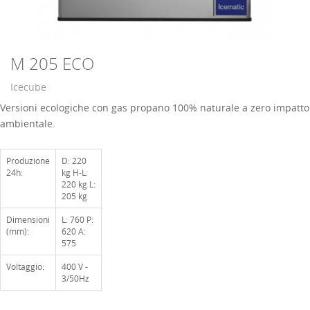
M 205 ECO
Icecube
Versioni ecologiche con gas propano 100% naturale a zero impatto
ambientale.
Produzione
D: 220
24h:
kg H-L:
220 kg L:
205 kg
Dimensioni
L: 760 P:
(mm):
620 A:
575
Voltaggio:
400 V -
3/50Hz