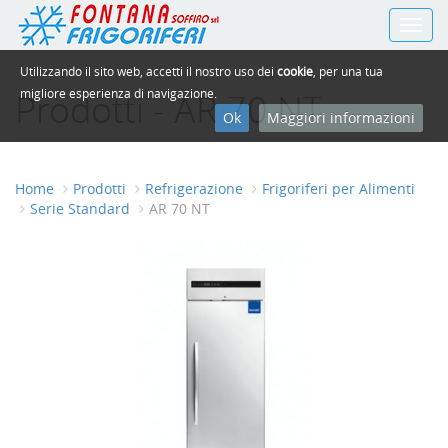
Toggl
navig
Utilizzando il sito web, accetti il nostro uso dei
cookie
, per una tua
Prodotti - AR 70 NT
migliore esperienza di navigazione.
Ok
Maggiori informazioni
Home
Prodotti
Refrigerazione
Frigoriferi per Alimenti
Serie Standard
AR 70 NT