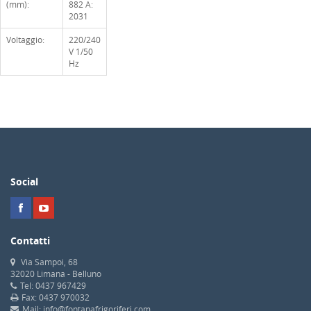
(mm):
882 A:
2031
Voltaggio:
220/240
V 1/50
Hz
Social
Contatti
Via Sampoi, 68
32020 Limana - Belluno
Tel: 0437 967429
Fax: 0437 970032
Mail: info@fontanafrigoriferi.com