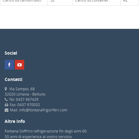
Carico su camion bilici:
52
Carico su container:
42
Social
Contatti
Via Sampoi, 68
32020 Limana - Belluno
Tel: 0437 967429
Fax: 0437 970032
Mail: info@fontanafrigoriferi.com
Altre Info
Fontana Soffriro refrigerazione fin dagli anni 60.
50 anni di esperienza al vostro servizio.