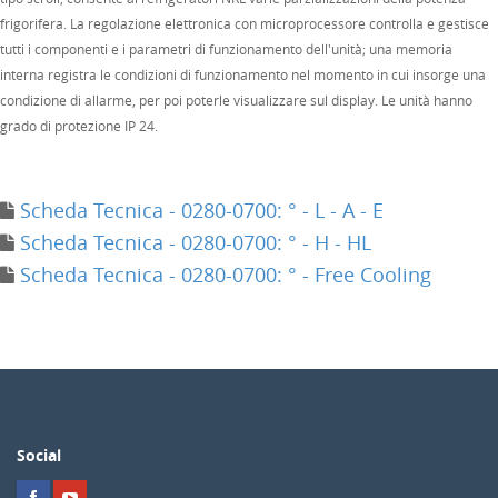
frigorifera. La regolazione elettronica con microprocessore controlla e gestisce
tutti i componenti e i parametri di funzionamento dell'unità; una memoria
interna registra le condizioni di funzionamento nel momento in cui insorge una
condizione di allarme, per poi poterle visualizzare sul display. Le unità hanno
grado di protezione IP 24.
Scheda Tecnica - 0280-0700: ° - L - A - E
Scheda Tecnica - 0280-0700: ° - H - HL
Scheda Tecnica - 0280-0700: ° - Free Cooling
Social