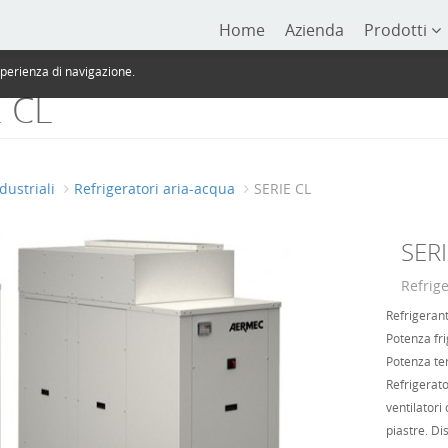
Home
Azienda
Prodotti
sperienza di navigazione.
E CL
dustriali
Refrigeratori aria-acqua
SERIE CL
SERI
Refrige
Refrigeran
Potenza fri
Potenza te
Refrigerato
ventilatori
piastre. Di