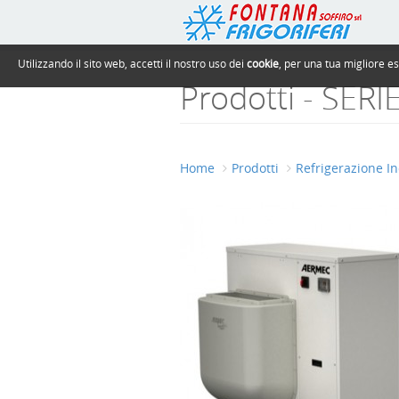
Utilizzando il sito web, accetti il nostro uso dei
cookie
, per una tua migliore e
Prodotti - SERI
Home
Prodotti
Refrigerazione In