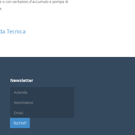
ne o con serbatoio d'accumulo e pompa di
e.
a Tecnica
Newsletter
Iscrivi!