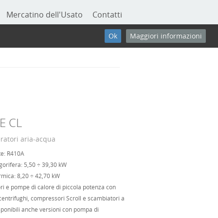
Mercatino dell'Usato
Contatti
Ok
Maggiori informazioni
E CL
ratori aria-acqua
te: R410A
gorifera: 5,50 ÷ 39,30 kW
rmica: 8,20 ÷ 42,70 kW
ri e pompe di calore di piccola potenza con
 centrifughi, compressori Scroll e scambiatori a
sponibili anche versioni con pompa di