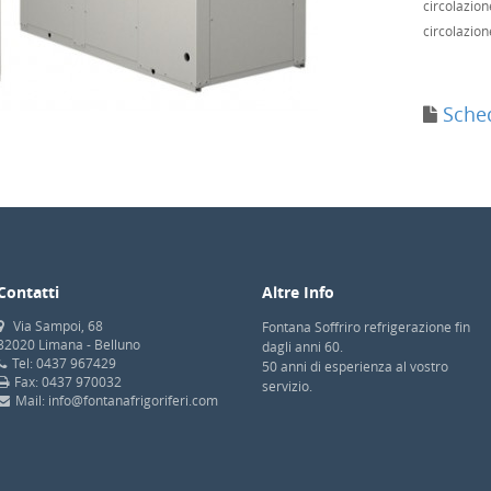
circolazio
circolazion
Sched
Contatti
Altre Info
Via Sampoi, 68
Fontana Soffriro refrigerazione fin
32020 Limana - Belluno
dagli anni 60.
Tel: 0437 967429
50 anni di esperienza al vostro
Fax: 0437 970032
servizio.
Mail: info@fontanafrigoriferi.com