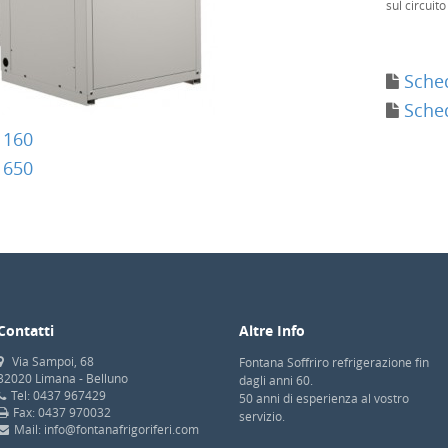
sul circuito
Sched
Sched
 160
 650
Contatti
Altre Info
Via Sampoi, 68
Fontana Soffriro refrigerazione fin
32020 Limana - Belluno
dagli anni 60.
Tel: 0437 967429
50 anni di esperienza al vostro
Fax: 0437 970032
servizio.
Mail: info@fontanafrigoriferi.com