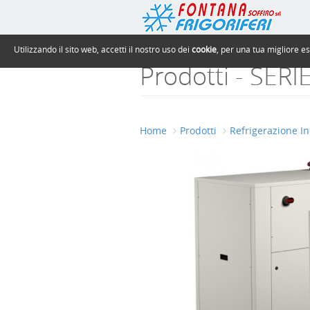
Utilizzando il sito web, accetti il nostro uso dei
cookie
, per una tua migliore e
Prodotti - SER
Home
Prodotti
Refrigerazione In