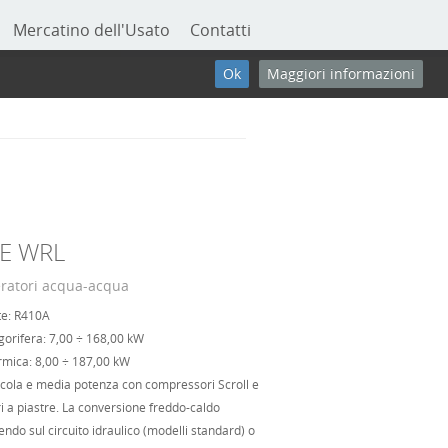
Mercatino dell'Usato
Contatti
Ok
Maggiori informazioni
IE WRL
eratori acqua-acqua
te: R410A
gorifera: 7,00 ÷ 168,00 kW
rmica: 8,00 ÷ 187,00 kW
ccola e media potenza con compressori Scroll e
 a piastre. La conversione freddo-caldo
ndo sul circuito idraulico (modelli standard) o