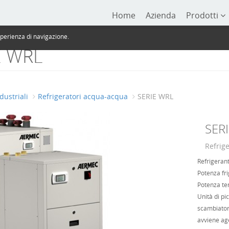
Home
Azienda
Prodotti
sperienza di navigazione.
IE WRL
dustriali
Refrigeratori acqua-acqua
SERIE WRL
SER
Refrig
Refrigeran
Potenza fri
Potenza te
Unità di pi
scambiatori
avviene age