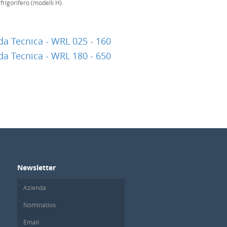
 frigorifero (modelli H).
a Tecnica - WRL 025 - 160
a Tecnica - WRL 180 - 650
Newsletter