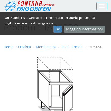
Toggl
navig
Utilizzando il sito web, accetti il nostro uso dei
cookie
, per una tua
Prodotti - TA25090
migliore esperienza di navigazione.
Ok
Maggiori informazioni
Home
Prodotti
Mobilio Inox
Tavoli Armadi
TA25090