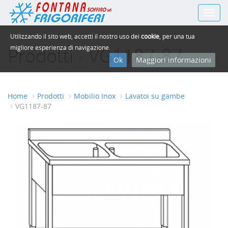
Toggl
navig
Utilizzando il sito web, accetti il nostro uso dei
cookie
, per una tua
Prodotti - VG1187-87
migliore esperienza di navigazione.
Ok
Maggiori informazioni
Home
Prodotti
Mobilio Inox
Lavatoi su gambe
VG1187-87