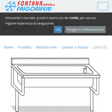
Toggl
navig
Utilizzando il sito web, accetti il nostro uso dei
cookie
, per una tua
Prodotti - LB41020
migliore esperienza di navigazione.
Ok
Maggiori informazioni
Home
Prodotti
Mobilio Inox
Lavatoi a Sbalzo
LB41020