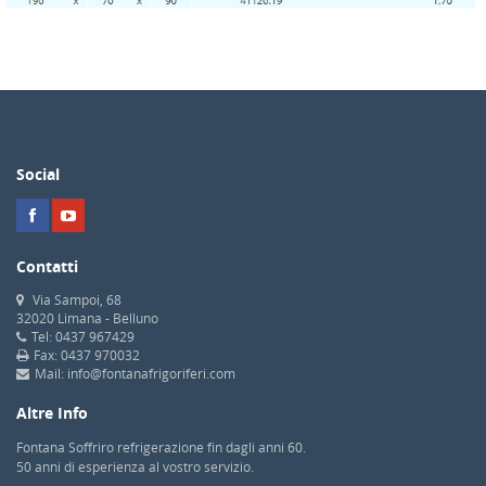
Social
Contatti
Via Sampoi, 68
32020 Limana - Belluno
Tel: 0437 967429
Fax: 0437 970032
Mail: info@fontanafrigoriferi.com
Altre Info
Fontana Soffriro refrigerazione fin dagli anni 60.
50 anni di esperienza al vostro servizio.