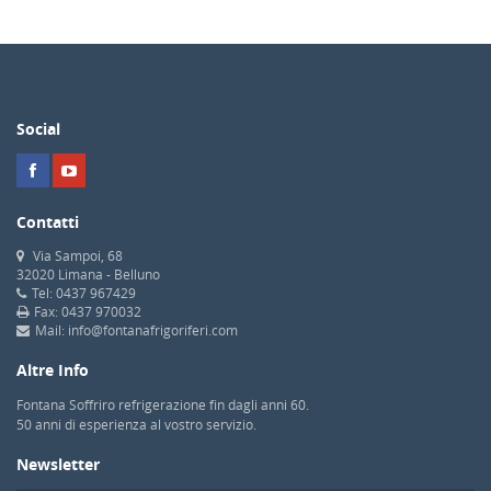
Social
Contatti
Via Sampoi, 68
32020 Limana - Belluno
Tel: 0437 967429
Fax: 0437 970032
Mail: info@fontanafrigoriferi.com
Altre Info
Fontana Soffriro refrigerazione fin dagli anni 60.
50 anni di esperienza al vostro servizio.
Newsletter