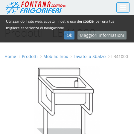
Toggl
navig
Utilizzando il sito web, accetti il nostro uso dei
cookie
, per una tua
Prodotti - LB41000
migliore esperienza di navigazione.
Ok
Maggiori informazioni
Home
Prodotti
Mobilio Inox
Lavatoi a Sbalzo
LB41000